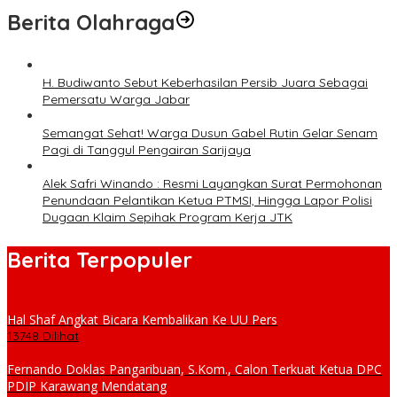
Berita Olahraga
H. Budiwanto Sebut Keberhasilan Persib Juara Sebagai
Pemersatu Warga Jabar
Semangat Sehat! Warga Dusun Gabel Rutin Gelar Senam
Pagi di Tanggul Pengairan Sarijaya
Alek Safri Winando : Resmi Layangkan Surat Permohonan
Penundaan Pelantikan Ketua PTMSI, Hingga Lapor Polisi
Dugaan Klaim Sepihak Program Kerja JTK
Berita Terpopuler
Hal Shaf Angkat Bicara Kembalikan Ke UU Pers
13748 Dilihat
Fernando Doklas Pangaribuan, S.Kom., Calon Terkuat Ketua DPC
PDIP Karawang Mendatang