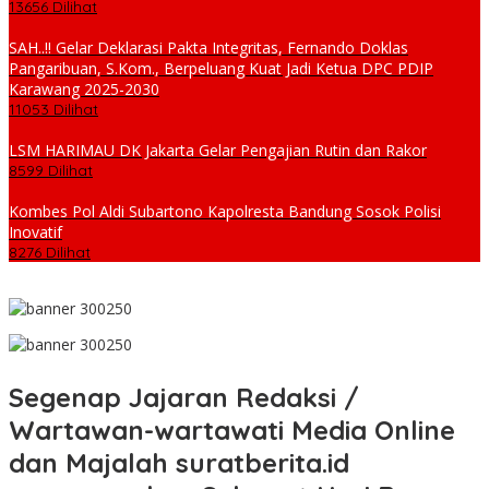
13656 Dilihat
SAH..!! Gelar Deklarasi Pakta Integritas, Fernando Doklas
Pangaribuan, S.Kom., Berpeluang Kuat Jadi Ketua DPC PDIP
Karawang 2025-2030
11053 Dilihat
LSM HARIMAU DK Jakarta Gelar Pengajian Rutin dan Rakor
8599 Dilihat
Kombes Pol Aldi Subartono Kapolresta Bandung Sosok Polisi
Inovatif
8276 Dilihat
Segenap Jajaran Redaksi /
Wartawan-wartawati Media Online
dan Majalah suratberita.id