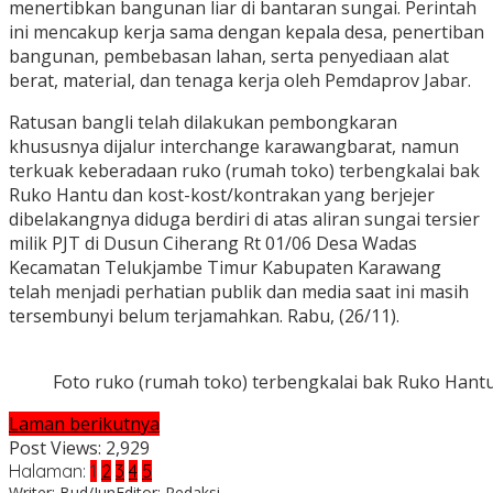
menertibkan bangunan liar di bantaran sungai. Perintah
ini mencakup kerja sama dengan kepala desa, penertiban
bangunan, pembebasan lahan, serta penyediaan alat
berat, material, dan tenaga kerja oleh Pemdaprov Jabar.
Ratusan bangli telah dilakukan pembongkaran
khususnya dijalur interchange karawangbarat, namun
terkuak keberadaan ruko (rumah toko) terbengkalai bak
Ruko Hantu dan kost-kost/kontrakan yang berjejer
dibelakangnya diduga berdiri di atas aliran sungai tersier
milik PJT di Dusun Ciherang Rt 01/06 Desa Wadas
Kecamatan Telukjambe Timur Kabupaten Karawang
telah menjadi perhatian publik dan media saat ini masih
tersembunyi belum terjamahkan. Rabu, (26/11).
Foto ruko (rumah toko) terbengkalai bak Ruko Hantu
Laman berikutnya
Post Views:
2,929
Halaman:
1
2
3
4
5
Writer: Bud/Jun
Editor: Redaksi