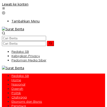
Lewati ke konten
Tambahkan Menu
Redaksi SB
Kebijakan Privacy
Pedoman Media Siber
Redaksi SB
Home
Nasional
Daerah
Politik
Olahraga
Ekonomi dan Bisnis
Peristiwa