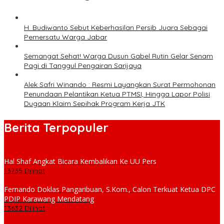
H. Budiwanto Sebut Keberhasilan Persib Juara Sebagai
Pemersatu Warga Jabar
Semangat Sehat! Warga Dusun Gabel Rutin Gelar Senam
Pagi di Tanggul Pengairan Sarijaya
Alek Safri Winando : Resmi Layangkan Surat Permohonan
Penundaan Pelantikan Ketua PTMSI, Hingga Lapor Polisi
Dugaan Klaim Sepihak Program Kerja JTK
Berita Terpopuler
Hal Shaf Angkat Bicara Kembalikan Ke UU Pers
13735 Dilihat
Fernando Doklas Pangaribuan, S.Kom., Calon Terkuat Ketua DPC
PDIP Karawang Mendatang
13632 Dilihat