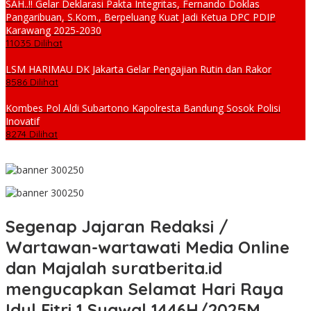
SAH..!! Gelar Deklarasi Pakta Integritas, Fernando Doklas
Pangaribuan, S.Kom., Berpeluang Kuat Jadi Ketua DPC PDIP
Karawang 2025-2030
11035 Dilihat
LSM HARIMAU DK Jakarta Gelar Pengajian Rutin dan Rakor
8586 Dilihat
Kombes Pol Aldi Subartono Kapolresta Bandung Sosok Polisi
Inovatif
8274 Dilihat
Segenap Jajaran Redaksi /
Wartawan-wartawati Media Online
dan Majalah suratberita.id
mengucapkan Selamat Hari Raya
Idul Fitri 1 Syawal 1446H/2025M