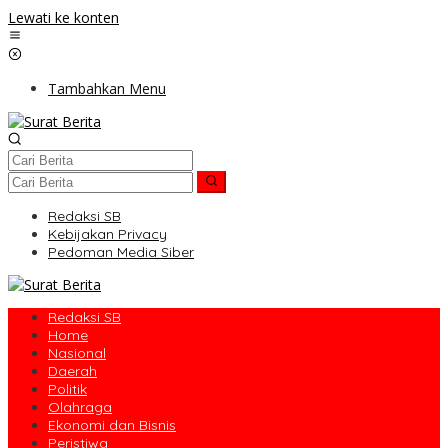
Lewati ke konten
Tambahkan Menu
Redaksi SB
Kebijakan Privacy
Pedoman Media Siber
Redaksi SB
Home
Nasional
Daerah
Politik
Olahraga
Ekonomi dan Bisnis
Peristiwa