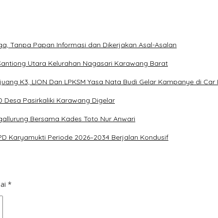
a, Tanpa Papan Informasi dan Dikerjakan Asal-Asalan
 Santiong Utara Kelurahan Nagasari Karawang Barat
Pejuang K3, LION Dan LPKSM Yasa Nata Budi Gelar Kampanye di Ca
Desa Pasirkaliki Karawang Digelar
gallurung Bersama Kades Toto Nur Anwari
 Karyamukti Periode 2026–2034 Berjalan Kondusif
dai
*