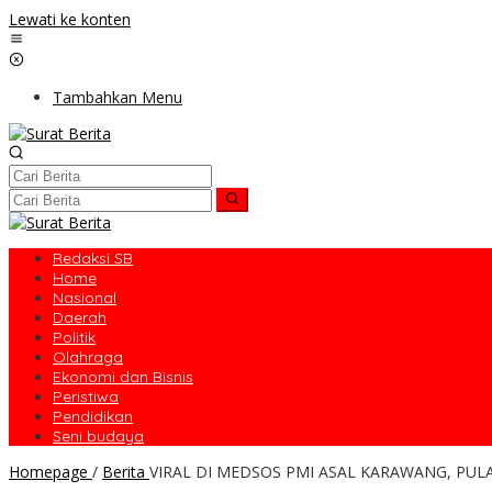
Lewati ke konten
Tambahkan Menu
Redaksi SB
Home
Nasional
Daerah
Politik
Olahraga
Ekonomi dan Bisnis
Peristiwa
Pendidikan
Seni budaya
Homepage
/
Berita
VIRAL DI MEDSOS PMI ASAL KARAWANG, PU