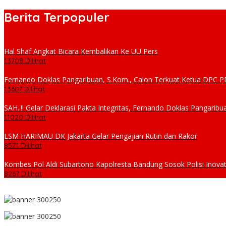
Berita Terpopuler
Hal Shaf Angkat Bicara Kembalikan Ke UU Pers
13708 Dilihat
Fernando Doklas Pangaribuan, S.Kom., Calon Terkuat Ketua DPC
13607 Dilihat
SAH..!! Gelar Deklarasi Pakta Integritas, Fernando Doklas Pangar
11020 Dilihat
LSM HARIMAU DK Jakarta Gelar Pengajian Rutin dan Rakor
8571 Dilihat
Kombes Pol Aldi Subartono Kapolresta Bandung Sosok Polisi Inovat
8267 Dilihat