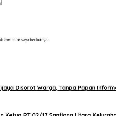
uk komentar saya berikutnya.
ijaya Disorot Warga, Tanpa Papan Informa
on Ketua RT 02/17 Santiong Utara Kelura