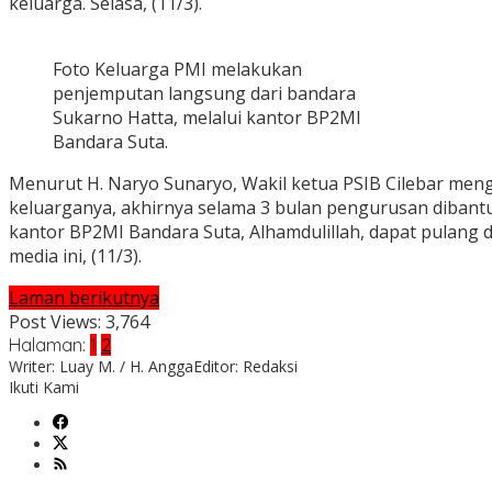
keluarga. Selasa, (11/3).
Foto Keluarga PMI melakukan
penjemputan langsung dari bandara
Sukarno Hatta, melalui kantor BP2MI
Bandara Suta.
Menurut H. Naryo Sunaryo, Wakil ketua PSIB Cilebar menga
keluarganya, akhirnya selama 3 bulan pengurusan dibant
kantor BP2MI Bandara Suta, Alhamdulillah, dapat pulang
media ini, (11/3).
Laman berikutnya
Post Views:
3,764
Halaman:
1
2
Writer: Luay M. / H. Angga
Editor: Redaksi
Ikuti Kami