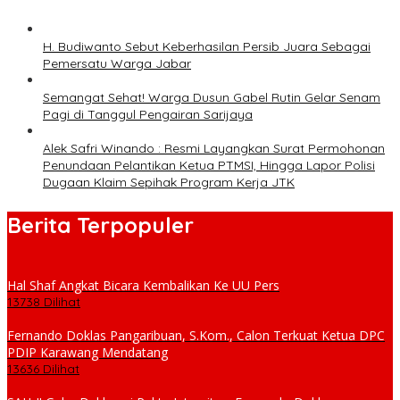
H. Budiwanto Sebut Keberhasilan Persib Juara Sebagai
Pemersatu Warga Jabar
Semangat Sehat! Warga Dusun Gabel Rutin Gelar Senam
Pagi di Tanggul Pengairan Sarijaya
Alek Safri Winando : Resmi Layangkan Surat Permohonan
Penundaan Pelantikan Ketua PTMSI, Hingga Lapor Polisi
Dugaan Klaim Sepihak Program Kerja JTK
Berita Terpopuler
Hal Shaf Angkat Bicara Kembalikan Ke UU Pers
13738 Dilihat
Fernando Doklas Pangaribuan, S.Kom., Calon Terkuat Ketua DPC
PDIP Karawang Mendatang
13636 Dilihat