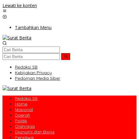
Lewati ke konten
Tambahkan Menu
Redaksi SB
Kebijakan Privacy
Pedoman Media Siber
Redaksi SB
Home
Nasional
Daerah
Politik
Olahraga
Ekonomi dan Bisnis
Peristiwa