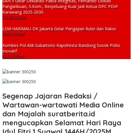
SAH..!! Gelar Deklarasi Pakta Integritas, Fernando Doklas
Pangaribuan, S.Kom., Berpeluang Kuat Jadi Ketua DPC PDIP
Karawang 2025-2030
11039 Dilihat
LSM HARIMAU DK Jakarta Gelar Pengajian Rutin dan Rakor
8589 Dilihat
Kombes Pol Aldi Subartono Kapolresta Bandung Sosok Polisi
Inovatif
8276 Dilihat
Segenap Jajaran Redaksi /
Wartawan-wartawati Media Online
dan Majalah suratberita.id
mengucapkan Selamat Hari Raya
Idul Fitri 1 Syawal 1446H/2025M