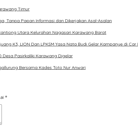
arawang Timur
a, Tanpa Papan Informasi dan Dikerjakan Asal-Asalan
 Santiong Utara Kelurahan Nagasari Karawang Barat
Pejuang K3, LION Dan LPKSM Yasa Nata Budi Gelar Kampanye di Ca
Desa Pasirkaliki Karawang Digelar
gallurung Bersama Kades Toto Nur Anwari
dai
*