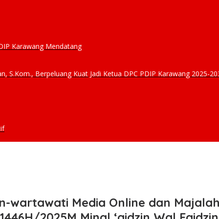
 PDIP Karawang Mendatang
ibuan, S.Kom., Berpeluang Kuat Jadi Ketua DPC PDIP Karawang 2025-20
if
-wartawati Media Online dan Majalah
l 1446H/2025M Minal ‘aidzin Wal Faidz