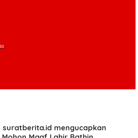
30
 suratberita.id mengucapkan
in Mohon Maaf Lahir Bathin