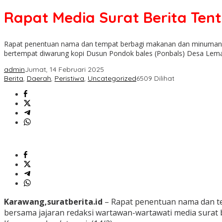
Rapat Media Surat Berita Ten
Rapat penentuan nama dan tempat berbagi makanan dan minuman (Ma
bertempat diwarung kopi Dusun Pondok bales (Ponbals) Desa Lem
admin
Jumat, 14 Februari 2025
Berita
,
Daerah
,
Peristiwa
,
Uncategorized
6509 Dilihat
Karawang,suratberita.id
– Rapat penentuan nama dan te
bersama jajaran redaksi wartawan-wartawati media sura