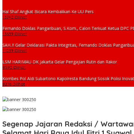
Hal Shaf Angkat Bicara Kembalikan Ke UU Pers
13740 Dilihat
Fernando Doklas Pangaribuan, S.Kom., Calon Terkuat Ketua DPC
13639 Dilihat
SAH..!! Gelar Deklarasi Pakta Integritas, Fernando Doklas Pangar
11039 Dilihat
LSM HARIMAU DK Jakarta Gelar Pengajian Rutin dan Rakor
8590 Dilihat
Kombes Pol Aldi Subartono Kapolresta Bandung Sosok Polisi Inovat
8276 Dilihat
Segenap Jajaran Redaksi / Wartawan
Selamat Hari Raya Idul Fitri 1 Syawa