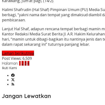
Karawang, Jum’at pagi, (14/2).
Halimi Shafrudin (Hal Shaf) Pimpinan Umum (PU) Media S
berbagi, “yakni nama dan tempat yang dimaksud diambil da
pembicaraan.
Lanjut Hal Shaf, adapun rencana tempat berbagi mamin me
Kantor Redaksi Media Surat Berita Jl. A.R. Hakim Kelura
hari, “mamin untuk dibagi-bagikan itu nantinya jenis d
dalam rapat sekarang ini” tuturnya panjang lebar.
Laman berikutnya
Post Views:
6,509
Halaman:
1
2
3
4
Ikuti Kami
Jangan Lewatkan