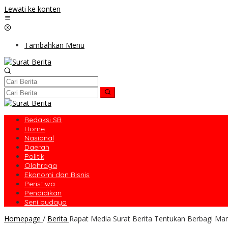
Lewati ke konten
Tambahkan Menu
Redaksi SB
Home
Nasional
Daerah
Politik
Olahraga
Ekonomi dan Bisnis
Peristiwa
Pendidikan
Seni budaya
Homepage
/
Berita
Rapat Media Surat Berita Tentukan Berbagi Ma