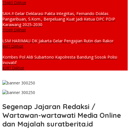
13683 Dilihat
SAH..!! Gelar Deklarasi Pakta Integritas, Fernando Doklas
Pangaribuan, S.Kom., Berpeluang Kuat Jadi Ketua DPC PDIP
Karawang 2025-2030
11069 Dilihat
LSM HARIMAU DK Jakarta Gelar Pengajian Rutin dan Rakor
8611 Dilihat
Kombes Pol Aldi Subartono Kapolresta Bandung Sosok Polisi
Inovatif
8281 Dilihat
Segenap Jajaran Redaksi /
Wartawan-wartawati Media Online
dan Majalah suratberita.id