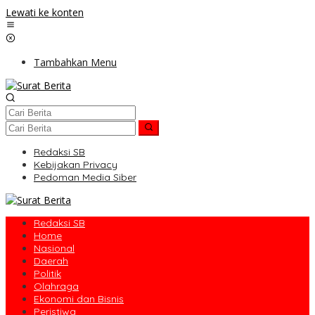
Lewati ke konten
Tambahkan Menu
Redaksi SB
Kebijakan Privacy
Pedoman Media Siber
Redaksi SB
Home
Nasional
Daerah
Politik
Olahraga
Ekonomi dan Bisnis
Peristiwa