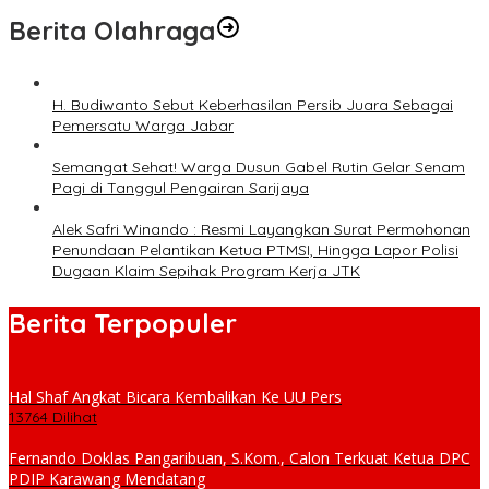
Berita Olahraga
H. Budiwanto Sebut Keberhasilan Persib Juara Sebagai
Pemersatu Warga Jabar
Semangat Sehat! Warga Dusun Gabel Rutin Gelar Senam
Pagi di Tanggul Pengairan Sarijaya
Alek Safri Winando : Resmi Layangkan Surat Permohonan
Penundaan Pelantikan Ketua PTMSI, Hingga Lapor Polisi
Dugaan Klaim Sepihak Program Kerja JTK
Berita Terpopuler
Hal Shaf Angkat Bicara Kembalikan Ke UU Pers
13764 Dilihat
Fernando Doklas Pangaribuan, S.Kom., Calon Terkuat Ketua DPC
PDIP Karawang Mendatang