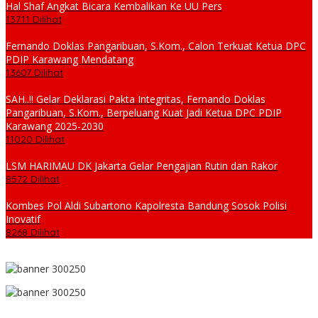
Hal Shaf Angkat Bicara Kembalikan Ke UU Pers
13711 Dilihat
Fernando Doklas Pangaribuan, S.Kom., Calon Terkuat Ketua DPC
PDIP Karawang Mendatang
13607 Dilihat
SAH..!! Gelar Deklarasi Pakta Integritas, Fernando Doklas
Pangaribuan, S.Kom., Berpeluang Kuat Jadi Ketua DPC PDIP
Karawang 2025-2030
11020 Dilihat
LSM HARIMAU DK Jakarta Gelar Pengajian Rutin dan Rakor
8572 Dilihat
Kombes Pol Aldi Subartono Kapolresta Bandung Sosok Polisi
Inovatif
8268 Dilihat