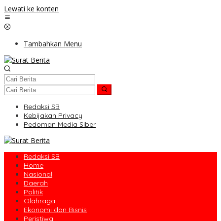
Lewati ke konten
Tambahkan Menu
Redaksi SB
Kebijakan Privacy
Pedoman Media Siber
Redaksi SB
Home
Nasional
Daerah
Politik
Olahraga
Ekonomi dan Bisnis
Peristiwa