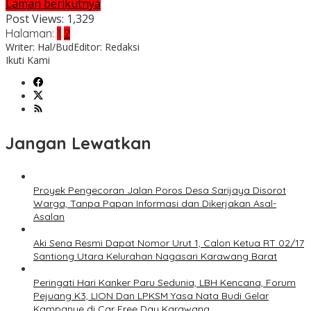
Laman berikutnya
Post Views:
1,329
Halaman:
1
2
Writer: Hal/Bud
Editor: Redaksi
Ikuti Kami
Jangan Lewatkan
Proyek Pengecoran Jalan Poros Desa Sarijaya Disorot
Warga, Tanpa Papan Informasi dan Dikerjakan Asal-
Asalan
Aki Sena Resmi Dapat Nomor Urut 1, Calon Ketua RT 02/17
Santiong Utara Kelurahan Nagasari Karawang Barat
Peringati Hari Kanker Paru Sedunia, LBH Kencana, Forum
Pejuang K3, LION Dan LPKSM Yasa Nata Budi Gelar
Kampanye di Car Free Day Karawang