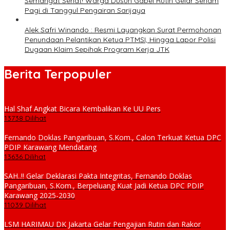
Semangat Sehat! Warga Dusun Gabel Rutin Gelar Senam
Pagi di Tanggul Pengairan Sarijaya
Alek Safri Winando : Resmi Layangkan Surat Permohonan
Penundaan Pelantikan Ketua PTMSI, Hingga Lapor Polisi
Dugaan Klaim Sepihak Program Kerja JTK
Berita Terpopuler
Hal Shaf Angkat Bicara Kembalikan Ke UU Pers
13738 Dilihat
Fernando Doklas Pangaribuan, S.Kom., Calon Terkuat Ketua DPC
PDIP Karawang Mendatang
13636 Dilihat
SAH..!! Gelar Deklarasi Pakta Integritas, Fernando Doklas
Pangaribuan, S.Kom., Berpeluang Kuat Jadi Ketua DPC PDIP
Karawang 2025-2030
11039 Dilihat
LSM HARIMAU DK Jakarta Gelar Pengajian Rutin dan Rakor