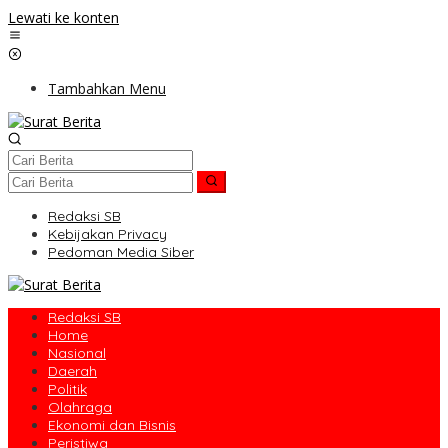
Lewati ke konten
Tambahkan Menu
Redaksi SB
Kebijakan Privacy
Pedoman Media Siber
Redaksi SB
Home
Nasional
Daerah
Politik
Olahraga
Ekonomi dan Bisnis
Peristiwa