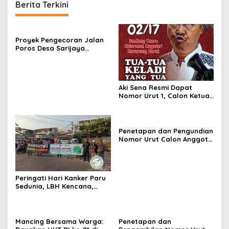
Berita Terkini
Proyek Pengecoran Jalan
Poros Desa Sarijaya
Disorot Warga, Tanpa
Papan Informasi dan
Dikerjakan Asal-Asalan
Aki Sena Resmi Dapat
Nomor Urut 1, Calon Ketua
RT 02/17 Santiong Utara
Kelurahan Nagasari
Karawang Barat
Penetapan dan Pengundian
Nomor Urut Calon Anggota
BPD Desa Pasirkaliki
Karawang Digelar
Peringati Hari Kanker Paru
Sedunia, LBH Kencana,
Forum Pejuang K3, LION
Dan LPKSM Yasa Nata Budi
Gelar Kampanye di Car
Free Day Karawang
Mancing Bersama Warga:
Penetapan dan