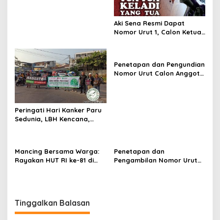
Papan Informasi dan
Dikerjakan Asal-Asalan
Aki Sena Resmi Dapat
Nomor Urut 1, Calon Ketua
RT 02/17 Santiong Utara
Kelurahan Nagasari
Karawang Barat
Penetapan dan Pengundian
Nomor Urut Calon Anggota
BPD Desa Pasirkaliki
Karawang Digelar
Peringati Hari Kanker Paru
Sedunia, LBH Kencana,
Forum Pejuang K3, LION
Dan LPKSM Yasa Nata Budi
Gelar Kampanye di Car
Mancing Bersama Warga:
Penetapan dan
Free Day Karawang
Rayakan HUT RI ke-81 di
Pengambilan Nomor Urut
Desa Tegallurung Bersama
Calon Anggota BPD
Kades Toto Nur Anwari
Karyamukti Periode 2026–
2034 Berjalan Kondusif
Tinggalkan Balasan