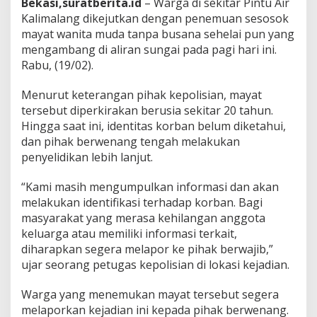
Bekasi,suratberita.id
– Warga di sekitar Pintu Air
W
Kalimalang dikejutkan dengan penemuan sesosok
a
n
mayat wanita muda tanpa busana sehelai pun yang
i
mengambang di aliran sungai pada pagi hari ini.
t
Rabu, (19/02).
a
M
Menurut keterangan pihak kepolisian, mayat
e
n
tersebut diperkirakan berusia sekitar 20 tahun.
g
Hingga saat ini, identitas korban belum diketahui,
a
dan pihak berwenang tengah melakukan
m
penyelidikan lebih lanjut.
b
a
n
“Kami masih mengumpulkan informasi dan akan
g
melakukan identifikasi terhadap korban. Bagi
T
masyarakat yang merasa kehilangan anggota
a
keluarga atau memiliki informasi terkait,
n
diharapkan segera melapor ke pihak berwajib,”
p
a
ujar seorang petugas kepolisian di lokasi kejadian.
B
u
Warga yang menemukan mayat tersebut segera
s
melaporkan kejadian ini kepada pihak berwenang.
a