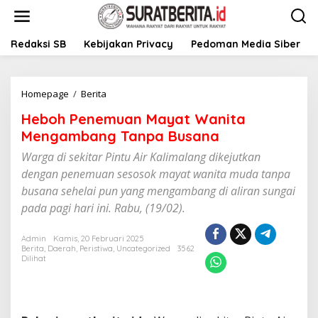
L
e
w
a
Redaksi SB
Kebijakan Privacy
Pedoman Media Siber
t
i
k
Homepage
/
Berita
H
e
e
k
Heboh Penemuan Mayat Wanita
b
o
o
n
Mengambang Tanpa Busana
h
t
Warga di sekitar Pintu Air Kalimalang dikejutkan
P
e
e
n
dengan penemuan sesosok mayat wanita muda tanpa
n
busana sehelai pun yang mengambang di aliran sungai
e
pada pagi hari ini. Rabu, (19/02).
m
u
a
Admin
Kamis, 20 Februari 2025
n
Berita
,
Daerah
,
Peristiwa
,
Uncategorized
3562
Dilihat
M
a
y
a
t