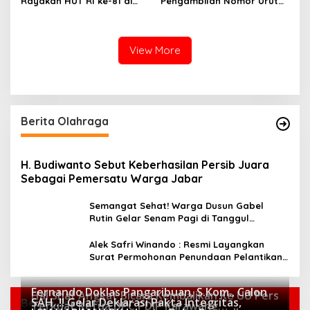
Rayakan HUT RI ke-81 di
Pengambilan Nomor Urut
Desa Tegallurung Bersama
Calon Anggota BPD
Kades Toto Nur Anwari
Karyamukti Periode 2026–
2034 Berjalan Kondusif
View More
Berita Olahraga
H. Budiwanto Sebut Keberhasilan Persib Juara
Sebagai Pemersatu Warga Jabar
Semangat Sehat! Warga Dusun Gabel
Rutin Gelar Senam Pagi di Tanggul
Pengairan Sarijaya
Alek Safri Winando : Resmi Layangkan
Surat Permohonan Penundaan Pelantikan
Ketua PTMSI, Hingga Lapor Polisi Dugaan
Klaim Sepihak Program Kerja JTK
Fernando Doklas Pangaribuan, S.Kom., Calon
Hal Shaf Angkat Bicara Kembalikan Ke UU Pers
SAH..!! Gelar Deklarasi Pakta Integritas,
Berita Terpopuler
Terkuat Ketua DPC PDIP Karawang