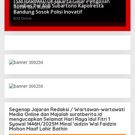
LSM HARIMAU DK Jakarta Gelar Pengajian
13706 Dilihat
Fernando Doklas Pangaribuan, S.Kom.,
Mendatang
Kombes Pol Aldi Subartono Kapolresta
13605 Dilihat
Rutin dan Rakor
Berpeluang Kuat Jadi Ketua DPC PDIP
11019 Dilihat
Bandung Sosok Polisi Inovatif
Karawang 2025-2030
8569 Dilihat
8263 Dilihat
Segenap Jajaran Redaksi / Wartawan-wartawati
Media Online dan Majalah suratberita.id
mengucapkan Selamat Hari Raya Idul Fitri 1
Syawal 1446H/2025M Minal ‘aidzin Wal Faidzin
Mohon Maaf Lahir Bathin