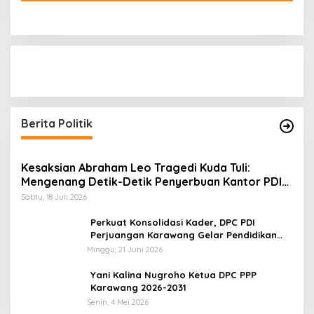
Berita Politik
Kesaksian Abraham Leo Tragedi Kuda Tuli:
Mengenang Detik-Detik Penyerbuan Kantor PDI
dalam Tragedi 27 Juli 1996
Sabtu, 18 Juli 2026
Perkuat Konsolidasi Kader, DPC PDI
Perjuangan Karawang Gelar Pendidikan
Politik dan Haul Bung Karno
Minggu, 21 Juni 2026
Yani Kalina Nugroho Ketua DPC PPP
Karawang 2026-2031
Senin, 4 Mei 2026