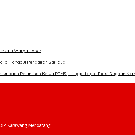
mersatu Warga Jabar
i di Tanggul Pengairan Sarijaya
enundaan Pelantikan Ketua PTMSI, Hingga Lapor Polisi Dugaan Kla
 PDIP Karawang Mendatang