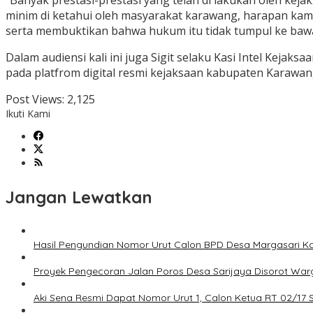
“Banyak prestasi-prestasi yang telah di lakukan oleh ke
minim di ketahui oleh masyarakat karawang, harapan kami
serta membuktikan bahwa hukum itu tidak tumpul ke bawa
Dalam audiensi kali ini juga Sigit selaku Kasi Intel Keja
pada platfrom digital resmi kejaksaan kabupaten Karawang
Post Views:
2,125
Ikuti Kami
Jangan Lewatkan
Hasil Pengundian Nomor Urut Calon BPD Desa Margasari K
Proyek Pengecoran Jalan Poros Desa Sarijaya Disorot Warg
Aki Sena Resmi Dapat Nomor Urut 1, Calon Ketua RT 02/17