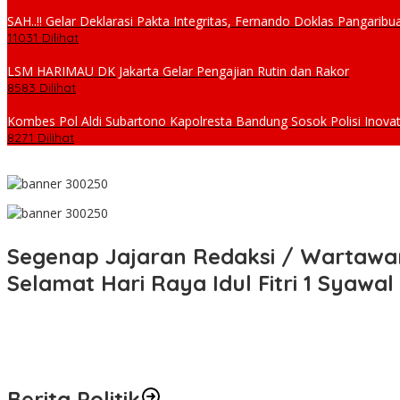
SAH..!! Gelar Deklarasi Pakta Integritas, Fernando Doklas Pangar
11031 Dilihat
LSM HARIMAU DK Jakarta Gelar Pengajian Rutin dan Rakor
8583 Dilihat
Kombes Pol Aldi Subartono Kapolresta Bandung Sosok Polisi Inovat
8271 Dilihat
Segenap Jajaran Redaksi / Wartawan
Selamat Hari Raya Idul Fitri 1 Syawa
Berita Politik