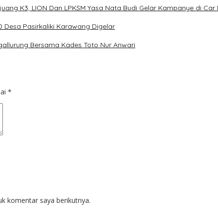
Pejuang K3, LION Dan LPKSM Yasa Nata Budi Gelar Kampanye di Ca
Desa Pasirkaliki Karawang Digelar
gallurung Bersama Kades Toto Nur Anwari
dai
*
uk komentar saya berikutnya.