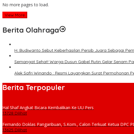
No more pages to load.
View More
Berita Olahraga
H. Budiwanto Sebut Keberhasilan Persib Juara Sebagai Pe
Semangat Sehat! Warga Dusun Gabel Rutin Gelar Senam Pag
Alek Safri Winando : Resmi Layangkan Surat Permohonan P
Berita Terpopuler
Hal Shaf Angkat Bicara Kembalikan Ke UU Pers
13728 Dilihat
Fernando Doklas Pangaribuan, S.Kom., Calon Terkuat Ketua DPC
13625 Dilihat