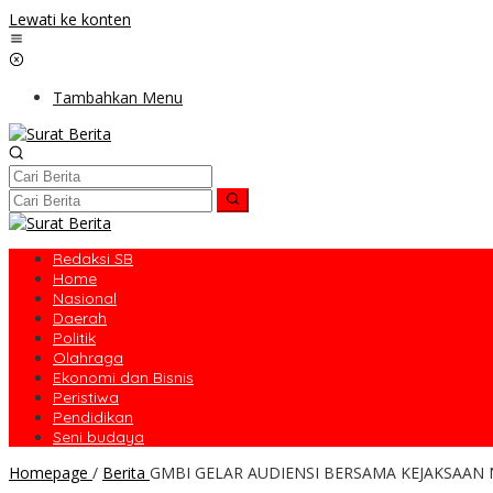
Lewati ke konten
Tambahkan Menu
Redaksi SB
Home
Nasional
Daerah
Politik
Olahraga
Ekonomi dan Bisnis
Peristiwa
Pendidikan
Seni budaya
Homepage
/
Berita
GMBI GELAR AUDIENSI BERSAMA KEJAKSAAN