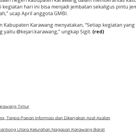
jaksaan negeri kabupaten karawang dalam memberantas kasu
 kegiatan hari ini bisa menjadi jembatan sekaligus pintu 
h,” ucap April anggota GMBI.
ksaan Kabupaten Karawang menyatakan, “Setiap kegiatan yang
 yaitu @kejari.karawang,” ungkap Sigit.
(red)
arawang Timur
a, Tanpa Papan Informasi dan Dikerjakan Asal-Asalan
 Santiong Utara Kelurahan Nagasari Karawang Barat