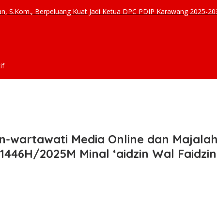
ibuan, S.Kom., Berpeluang Kuat Jadi Ketua DPC PDIP Karawang 2025-20
if
-wartawati Media Online dan Majalah
l 1446H/2025M Minal ‘aidzin Wal Faidz