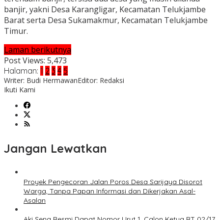
banjir, yakni Desa Karangligar, Kecamatan Telukjambe
Barat serta Desa Sukamakmur, Kecamatan Telukjambe
Timur.
Laman berikutnya
Post Views:
5,473
Halaman:
1
2
3
4
5
Writer: Budi Hermawan
Editor: Redaksi
Ikuti Kami
Jangan Lewatkan
Proyek Pengecoran Jalan Poros Desa Sarijaya Disorot
Warga, Tanpa Papan Informasi dan Dikerjakan Asal-
Asalan
Aki Sena Resmi Dapat Nomor Urut 1, Calon Ketua RT 02/17