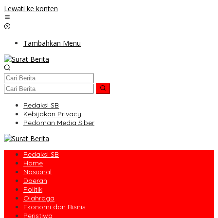
Lewati ke konten
Tambahkan Menu
Redaksi SB
Kebijakan Privacy
Pedoman Media Siber
Redaksi SB
Home
Nasional
Daerah
Politik
Olahraga
Ekonomi dan Bisnis
Peristiwa