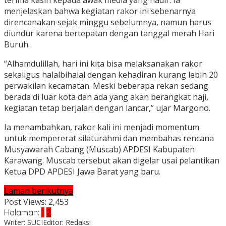
terima kasih kepada awak media yang hadir. Ia
menjelaskan bahwa kegiatan rakor ini sebenarnya
direncanakan sejak minggu sebelumnya, namun harus
diundur karena bertepatan dengan tanggal merah Hari
Buruh.
“Alhamdulillah, hari ini kita bisa melaksanakan rakor
sekaligus halalbihalal dengan kehadiran kurang lebih 20
perwakilan kecamatan. Meski beberapa rekan sedang
berada di luar kota dan ada yang akan berangkat haji,
kegiatan tetap berjalan dengan lancar,” ujar Margono.
Ia menambahkan, rakor kali ini menjadi momentum
untuk mempererat silaturahmi dan membahas rencana
Musyawarah Cabang (Muscab) APDESI Kabupaten
Karawang. Muscab tersebut akan digelar usai pelantikan
Ketua DPD APDESI Jawa Barat yang baru.
Laman berikutnya
Post Views:
2,453
Halaman:
1
2
Writer: SUCI
Editor: Redaksi