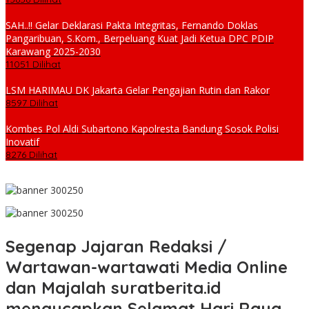
SAH..!! Gelar Deklarasi Pakta Integritas, Fernando Doklas
Pangaribuan, S.Kom., Berpeluang Kuat Jadi Ketua DPC PDIP
Karawang 2025-2030
11051 Dilihat
LSM HARIMAU DK Jakarta Gelar Pengajian Rutin dan Rakor
8597 Dilihat
Kombes Pol Aldi Subartono Kapolresta Bandung Sosok Polisi
Inovatif
8276 Dilihat
Segenap Jajaran Redaksi /
Wartawan-wartawati Media Online
dan Majalah suratberita.id
mengucapkan Selamat Hari Raya