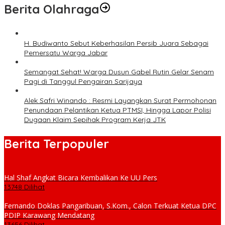
Berita Olahraga
H. Budiwanto Sebut Keberhasilan Persib Juara Sebagai
Pemersatu Warga Jabar
Semangat Sehat! Warga Dusun Gabel Rutin Gelar Senam
Pagi di Tanggul Pengairan Sarijaya
Alek Safri Winando : Resmi Layangkan Surat Permohonan
Penundaan Pelantikan Ketua PTMSI, Hingga Lapor Polisi
Dugaan Klaim Sepihak Program Kerja JTK
Berita Terpopuler
Hal Shaf Angkat Bicara Kembalikan Ke UU Pers
13748 Dilihat
Fernando Doklas Pangaribuan, S.Kom., Calon Terkuat Ketua DPC
PDIP Karawang Mendatang
13656 Dilihat