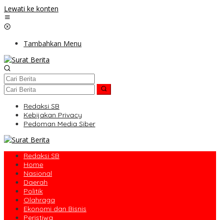
Lewati ke konten
Tambahkan Menu
Redaksi SB
Kebijakan Privacy
Pedoman Media Siber
Redaksi SB
Home
Nasional
Daerah
Politik
Olahraga
Ekonomi dan Bisnis
Peristiwa